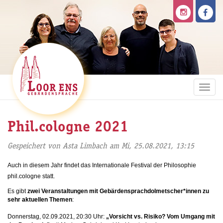
Direkt
zum
Inhalt
Togg
navi
Phil.cologne 2021
Gespeichert von
Asta Limbach
am Mi, 25.08.2021, 13:15
Auch in diesem Jahr findet das Internationale Festival der Philosophie
phil.cologne statt.
Es gibt
zwei Veranstaltungen mit Gebärdensprachdolmetscher*innen zu
sehr aktuellen Themen
:
Donnerstag, 02.09.2021, 20:30 Uhr:
„Vorsicht vs. Risiko? Vom Umgang mit