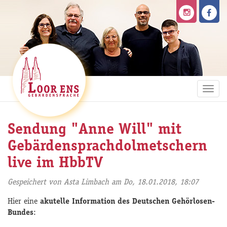
Direkt
zum
Inhalt
Togg
navi
Sendung "Anne Will" mit
Gebärdensprachdolmetschern
live im HbbTV
Gespeichert von
Asta Limbach
am Do, 18.01.2018, 18:07
Hier eine
akutelle Information des Deutschen Gehörlosen-
Bundes
: